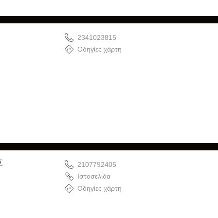
2341023815
Οδηγίες χάρτη
Σ
2107792405
Ιστοσελίδα
Οδηγίες χάρτη