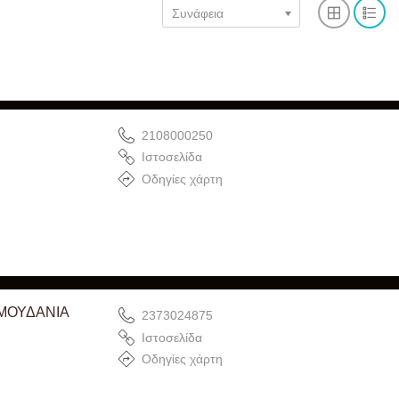
Συνάφεια
2108000250
Ιστοσελίδα
Οδηγίες χάρτη
ΜΟΥΔΑΝΙΑ
2373024875
Ιστοσελίδα
Οδηγίες χάρτη