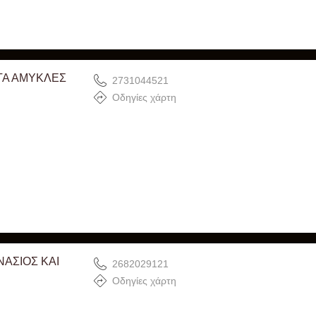
ΤΑ ΑΜΥΚΛΕΣ
2731044521
Οδηγίες χάρτη
ΑΣΙΟΣ ΚΑΙ
2682029121
Οδηγίες χάρτη