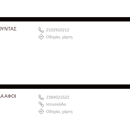
ΟΥΝΤΑΣ
2102910212
Οδηγίες χάρτη
Α ΑΦΟΙ
2384021522
Ιστοσελίδα
Οδηγίες χάρτη