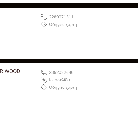
2289071311
Οδηγίες χάρτη
ER WOOD
2352022646
Ιστοσελίδα
Οδηγίες χάρτη