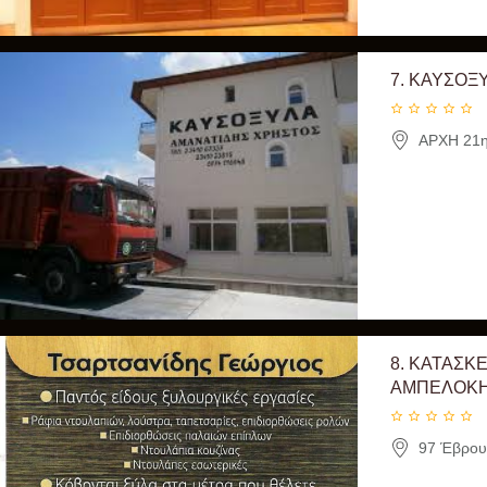
7.
ΚΑΥΣΟΞΥ
ΑΡΧΗ 21ης 
8.
ΚΑΤΑΣΚΕ
ΑΜΠΕΛΟΚΗΠ
97 Έβρου 