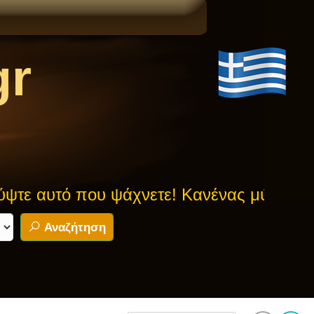
gr
υ ψάχνετε! Κανένας μύθος δεν είναι ασφ
Αναζήτηση