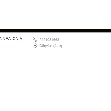
 ΝΕΑ ΙΩΝΙΑ
2421081668
Οδηγίες χάρτη