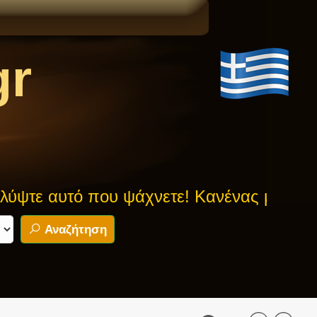
gr
τό που ψάχνετε! Κανένας μύθος δεν είνα
Αναζήτηση