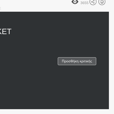
3655
Σ
KET
Προσθήκη κριτικής