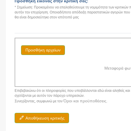
Προσθήκη εικόνας στην κριτική σας:
* Σημείωση: Προκειμένου να επαληθεύσουμε τη νομιμότητα των κριτικών π
αυτήν την επιχείρηση. Οποιαδήποτε απόδειξη παραστατικών αγορών που αν
θα είναι δημοσιεύτηκε στον ιστότοπό μας
Προσθήκη αρχείων
Μεταφορά φω
Επιβεβαιώνω ότι οι πληροφορίες που υποβάλλονται εδώ είναι αληθείς και α
σχετίζονται με αυτόν τον πάροχο υπηρεσιών.
Όροι και προϋποθέσεις
Συνεχίζοντας, συμφωνώ με τον
.
Αποθήκευση κριτικής