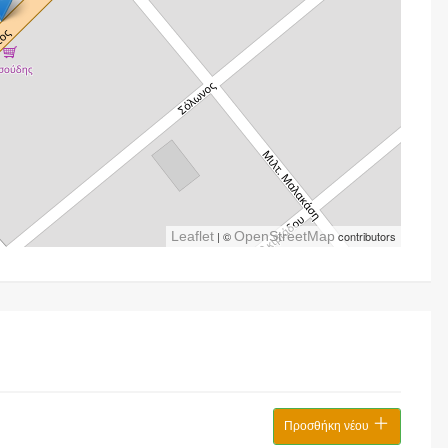
Leaflet
| ©
OpenStreetMap
contributors
Προσθήκη νέου