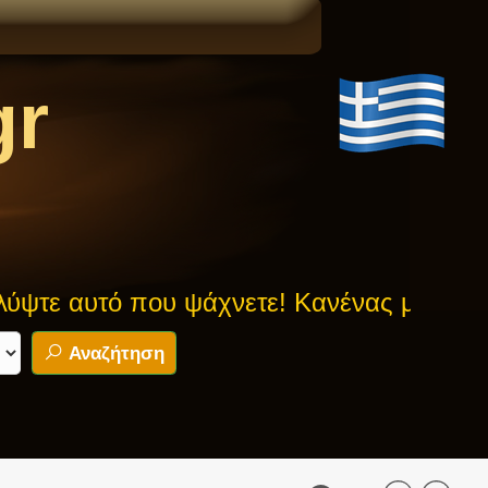
gr
τό που ψάχνετε! Κανένας μύθος δεν είνα
Αναζήτηση