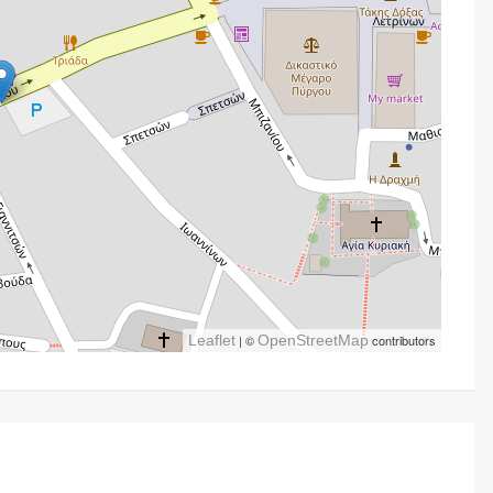
Leaflet
| ©
OpenStreetMap
contributors