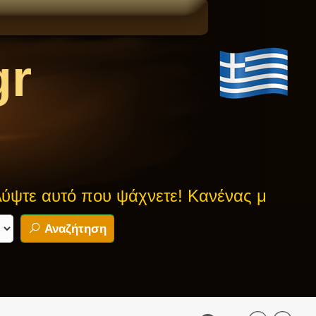
gr
τό που ψάχνετε! Κανένας μύθος δεν είνα
Αναζήτηση