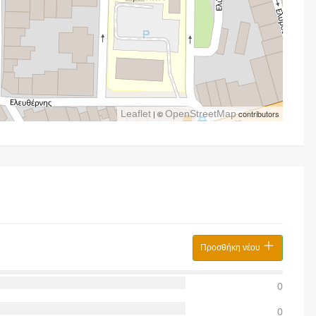
Leaflet
| ©
OpenStreetMap
contributors
Προσθήκη νέου
0
0