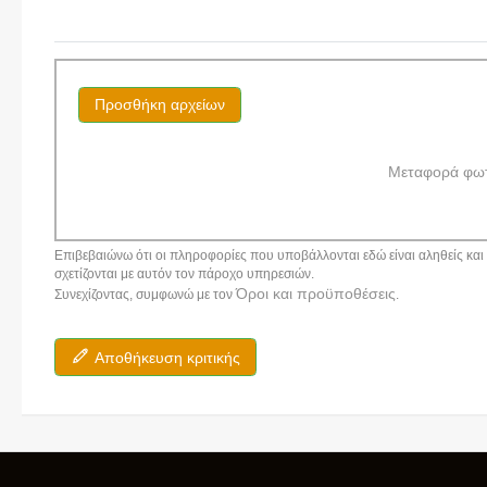
Προσθήκη αρχείων
Μεταφορά φω
Επιβεβαιώνω ότι οι πληροφορίες που υποβάλλονται εδώ είναι αληθείς και α
σχετίζονται με αυτόν τον πάροχο υπηρεσιών.
Όροι και προϋποθέσεις
Συνεχίζοντας, συμφωνώ με τον
.
Αποθήκευση κριτικής