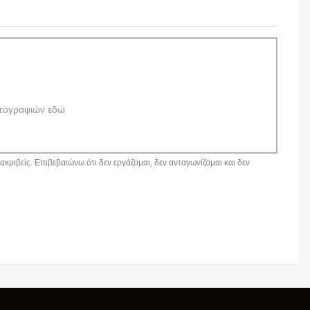
τογραφιών εδώ
κριβείς. Επιβεβαιώνω ότι δεν εργάζομαι, δεν ανταγωνίζομαι και δεν