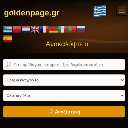
goldenpage.gr
Ανακαλύψτε αυτό που ψάχνε
Αναζήτηση