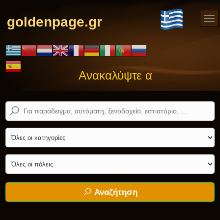
goldenpage.gr
Ανακαλύψτε αυτό που ψάχνε
Αναζήτηση