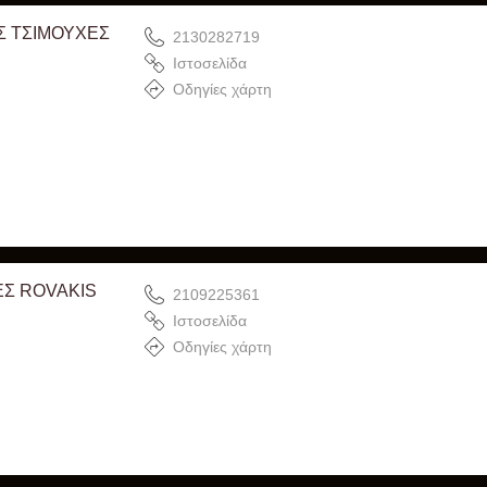
Σ ΤΣΙΜΟΥΧΕΣ
2130282719
Ιστοσελίδα
Οδηγίες χάρτη
ΕΣ ROVAKIS
2109225361
Ιστοσελίδα
Οδηγίες χάρτη