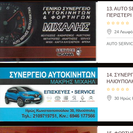
13.
AUTO S
ΠΕΡΙΣΤΕΡΙ
24 Λεωφόρ
AUTO SERVIC
14.
ΣΥΝΕΡΓ
ΗΛΙΟΥΠΟΛΗ
30 Ηρώς Κ