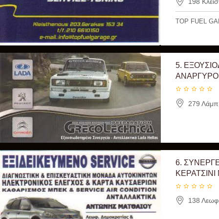
198 Κλεισ
TOP FUEL GA
5.
ΕΞΟΥΣΙΟ
ΑΝΑΡΓΥΡΟΙ
279 Λάμπρ
6.
ΣΥΝΕΡΓΕ
ΚΕΡΑΤΣΙΝΙ
138 Λεωφό