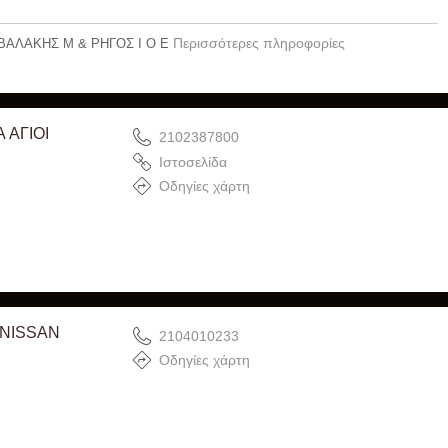
Περισσότερες πληροφορίες
ΑΛΑΚΗΣ Μ & ΡΗΓΟΣ Ι Ο Ε
ΑΓΙΟΙ
2102387800
Ιστοσελίδα
Οδηγίες χάρτη
 NISSAN
2104010233
Οδηγίες χάρτη