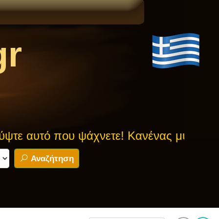
gr
υ ψάχνετε! Κανένας μύθος δεν είναι ασφ
Αναζήτηση