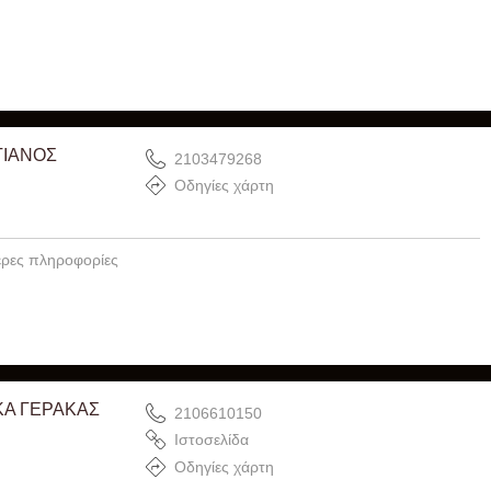
ΤΙΑΝΟΣ
2103479268
Οδηγίες χάρτη
ρες πληροφορίες
ΚΑ ΓΕΡΑΚΑΣ
2106610150
Ιστοσελίδα
Οδηγίες χάρτη