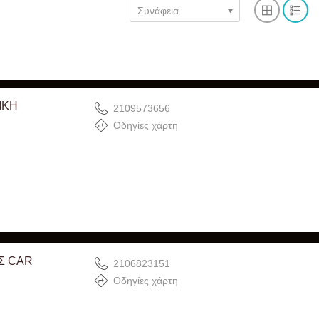
Συνάφεια
ΙΚΗ
2109573656
Οδηγίες χάρτη
Σ CAR
2106823151
Οδηγίες χάρτη