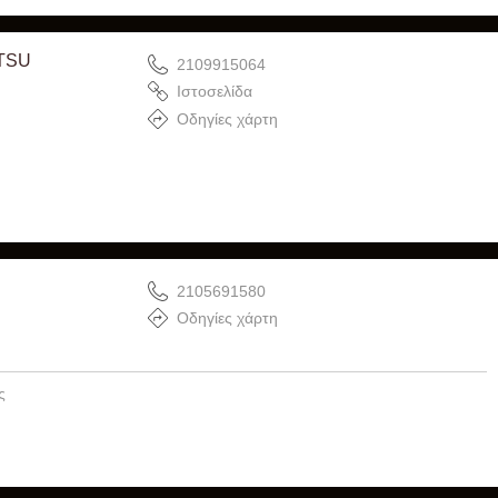
TSU
2109915064
Ιστοσελίδα
Οδηγίες χάρτη
2105691580
Οδηγίες χάρτη
ς