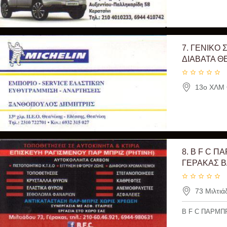
7.
ΓΕΝΙΚΟ 
ΔΙΑΒΑΤΑ 
13ο ΧΛΜ 
8.
B F C Π
ΓΕΡΑΚΑΣ Β
73 Μιλτιά
B F C ΠΑΡΜΠ