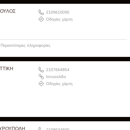
ΠΟΥΛΟΣ
2109610095
Οδηγίες χάρτη
Περισσότερες πληροφορίες
Σ
ΤΤΙΚΗ
2107664854
Ιστοσελίδα
Οδηγίες χάρτη
ΓΥΡΟΥΠΟΛΗ
2109634930