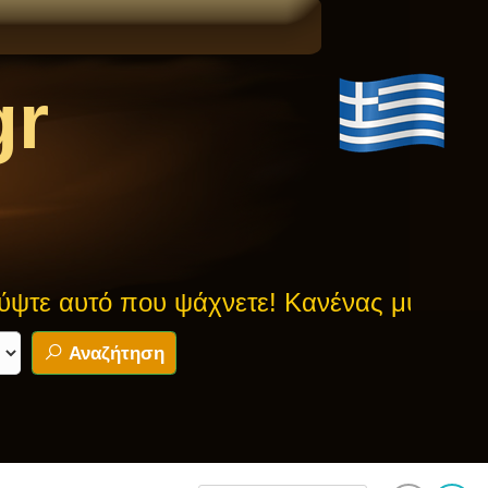
gr
ου ψάχνετε! Κανένας μύθος δεν είναι ασφ
Αναζήτηση