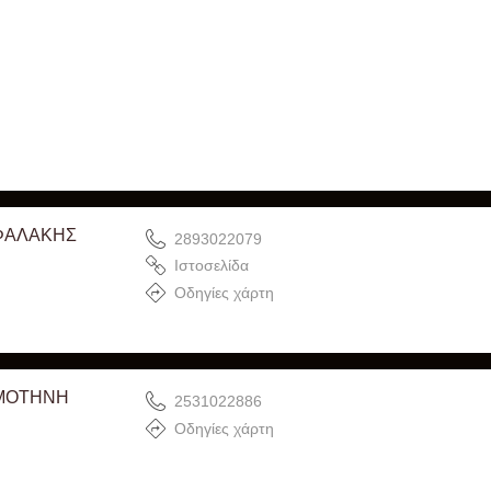
ΕΦΑΛΑΚΗΣ
2893022079
Ιστοσελίδα
Οδηγίες χάρτη
ΟΜΟΤΗΝΗ
2531022886
Οδηγίες χάρτη