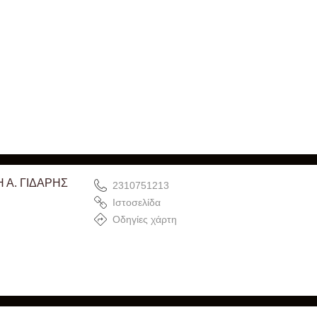
Α. ΓΙΔΑΡΗΣ
2310751213
Ιστοσελίδα
Οδηγίες χάρτη