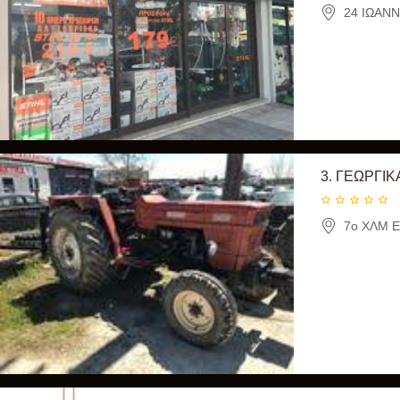
24 ΙΩΑΝΝ
3.
ΓΕΩΡΓΙΚ
7ο ΧΛΜ Ε