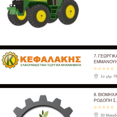
7.
ΓΕΩΡΓΙΚ
ΕΜΜΑΝΟΥ
1ο χλμ. 
8.
ΒΙΟΜΗΧΑ
ΡΟΔΟΠΗ Σ.
30 Μακεδο