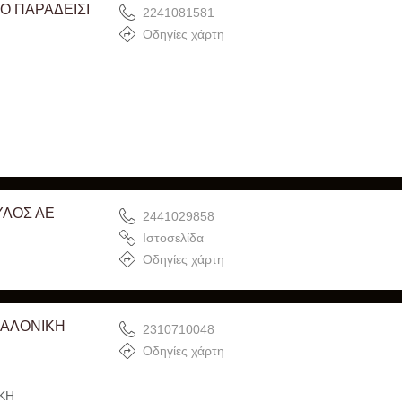
Ο ΠΑΡΑΔΕΙΣΙ
2241081581
Οδηγίες χάρτη
ΥΛΟΣ ΑΕ
2441029858
Ιστοσελίδα
Οδηγίες χάρτη
ΣΑΛΟΝΙΚΗ
2310710048
Οδηγίες χάρτη
ΚΗ