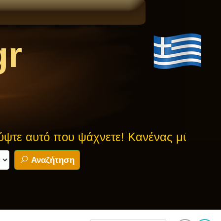
gr
ου ψάχνετε! Κανένας μύθος δεν είναι ασ
Αναζήτηση