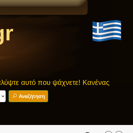
gr
υτό που ψάχνετε! Κανένας μύθος δεν είν
Αναζήτηση