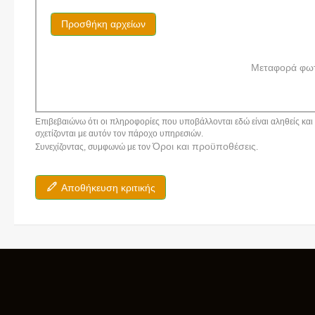
Προσθήκη αρχείων
Μεταφορά φω
Επιβεβαιώνω ότι οι πληροφορίες που υποβάλλονται εδώ είναι αληθείς και α
σχετίζονται με αυτόν τον πάροχο υπηρεσιών.
Όροι και προϋποθέσεις
Συνεχίζοντας, συμφωνώ με τον
.
Αποθήκευση κριτικής