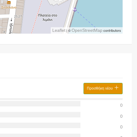
Leaflet
| ©
OpenStreetMap
contributors
Προσθήκη νέου
0
0
0