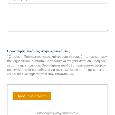
Προσθήκη εικόνας στην κριτική σας:
* Σημείωση: Προκειμένου να επαληθεύσουμε τη νομιμότητα των κριτικών
που δημοσιεύουμε, απαιτούμε αποδεικτικά στοιχεία για τη σύμβασή σας
με αυτήν την επιχείρηση. Οποιαδήποτε απόδειξη παραστατικών αγορών
που ανεβάζετε θα προορίζονται για την επαλήθευση αυτής της κριτικής
και δεν θα είναι δημοσιεύτηκε στον ιστότοπό μας
Προσθήκη αρχείων
Μεταφορά φωτογραφιών εδώ