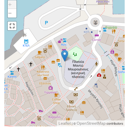
+
−
Leaflet
| ©
OpenStreetMap
contributors