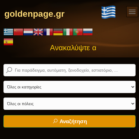
goldenpage.gr
Ανακαλύψτε αυτό που ψάχνε
Αναζήτηση