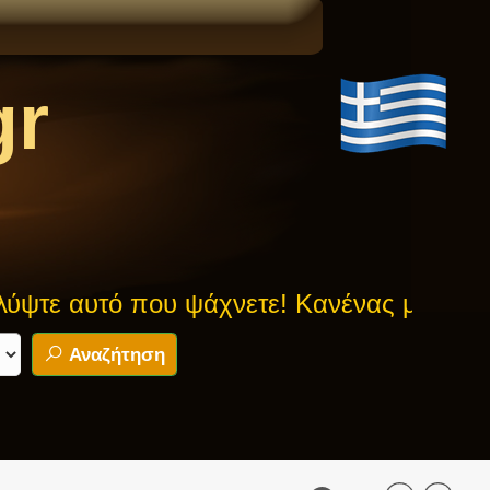
gr
τό που ψάχνετε! Κανένας μύθος δεν είνα
Αναζήτηση