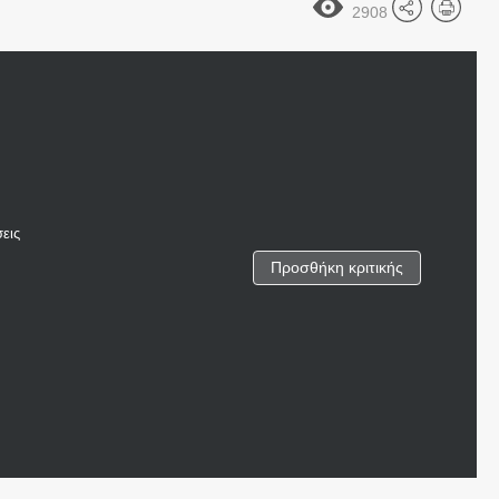
2908
εις
Προσθήκη κριτικής