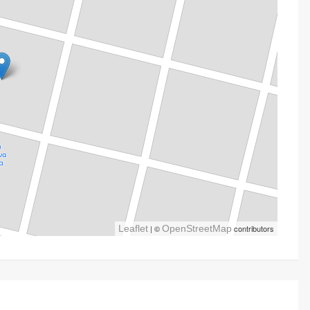
Leaflet
| ©
OpenStreetMap
contributors