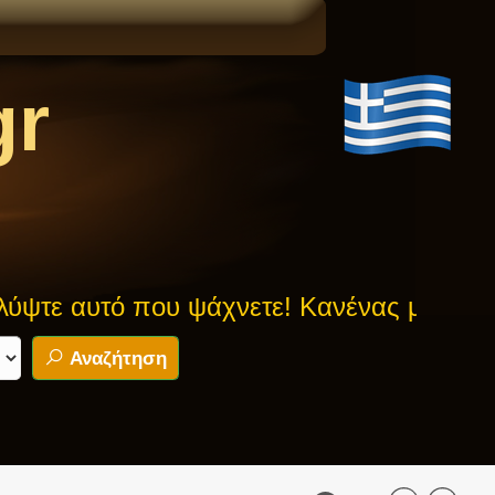
gr
υτό που ψάχνετε! Κανένας μύθος δεν είνα
Αναζήτηση