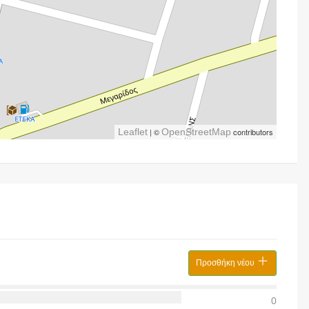
Leaflet
| ©
OpenStreetMap
contributors
Προσθήκη νέου
0