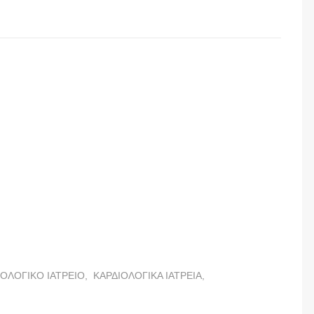
ΑΡΔΙΟΛΟΓΟΣ
ΟΥ ΧΡΗΣΤΟΣ
ΙΟΛΟΓΙΚΟ ΙΑΤΡΕΙΟ,
ΚΑΡΔΙΟΛΟΓΙΚΑ ΙΑΤΡΕΙΑ,