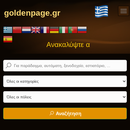
goldenpage.gr
Ανακαλύψτε αυτό που ψάχνε
Αναζήτηση