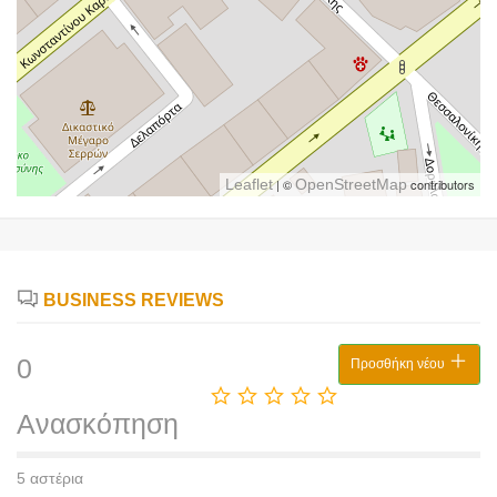
Leaflet
| ©
OpenStreetMap
contributors
BUSINESS REVIEWS
0
Προσθήκη νέου
Ανασκόπηση
5 αστέρια