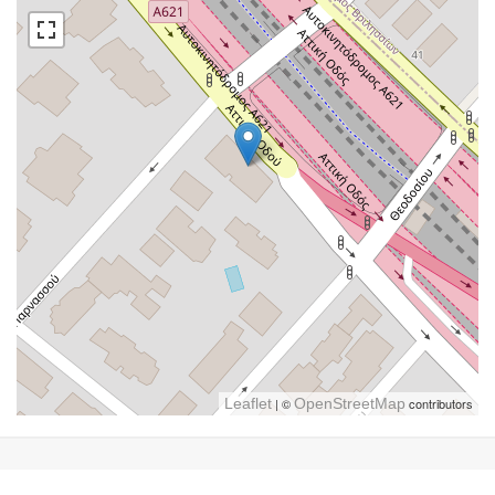
Leaflet
| ©
OpenStreetMap
contributors