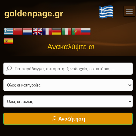
goldenpage.gr
Ανακαλύψτε αυτό που ψάχνετ
Αναζήτηση