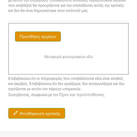
με αυτήν την επιχείρηση. Οποιαδήποτε απόδειξη παραστατικών αγορών
που ανεβάζετε θα προορίζονται για την επαλήθευση αυτής της κριτικής
και δεν θα είναι δημοσιεύτηκε στον ιστότοπό μας
Προσθήκη αρχείων
Μεταφορά φωτογραφιών εδώ
Επιβεβαιώνω ότι οι πληροφορίες που υποβάλλονται εδώ είναι αληθείς
και ακριβείς. Επιβεβαιώνω ότι δεν εργάζομαι, δεν ανταγωνίζομαι και δεν
σχετίζονται με αυτόν τον πάροχο υπηρεσιών.
Όροι και προϋποθέσεις
Συνεχίζοντας, συμφωνώ με τον
.
Αποθήκευση κριτικής