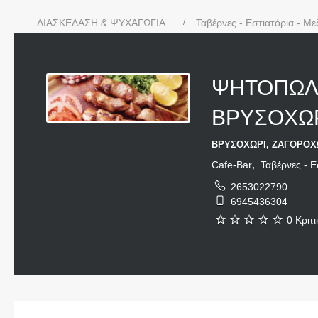
ΔΙΑΣΚΕΔΑΣΗ & ΨΥΧΑΓΩΓΙΑ
Ταβέρνες - Εστιατόρια - Μ
ΨΗΤΟΠΩΛΕ
ΒΡΥΣΟΧΩΡ
ΒΡΥΣΟΧΩΡΙ, ΖΑΓΟΡΟΧΩ
Cafe-Bar
Ταβέρνες - Ε
,
2653022790
6945436304
0 Κριτι