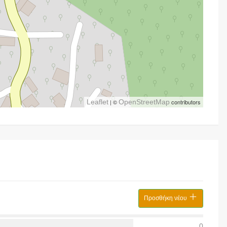
Leaflet
| ©
OpenStreetMap
contributors
Προσθήκη νέου
0