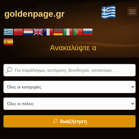
goldenpage.gr
Ανακαλύψτε αυτό που ψάχνε
Αναζήτηση