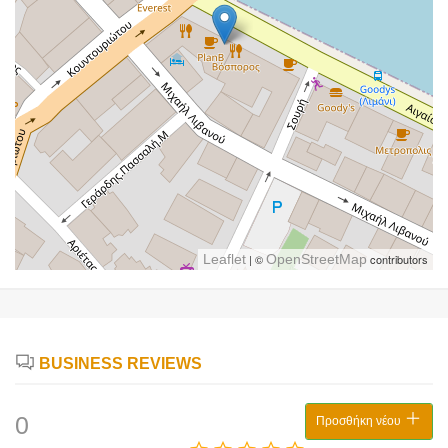
Leaflet
| ©
OpenStreetMap
contributors
BUSINESS REVIEWS
0
Προσθήκη νέου