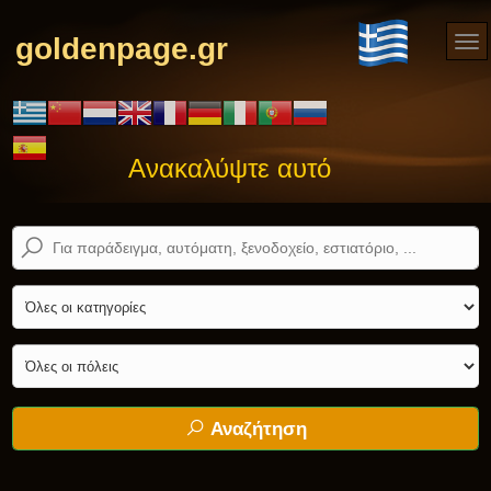
goldenpage.gr
Ανακαλύψτε αυτό που ψάχνετε! 
Αναζήτηση