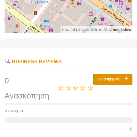
Leaflet
| ©
OpenStreetMap
contributors
BUSINESS REVIEWS
0
Προσθήκη νέου
Ανασκόπηση
5 αστέρια
0