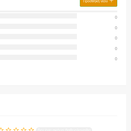
Προσθήκη νέου
0
0
0
0
0
δεν έχει ακόμη βαθμολογηθεί