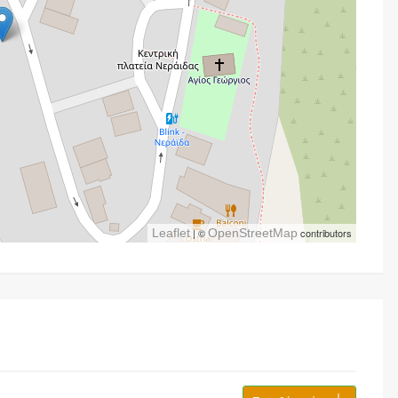
Leaflet
| ©
OpenStreetMap
contributors