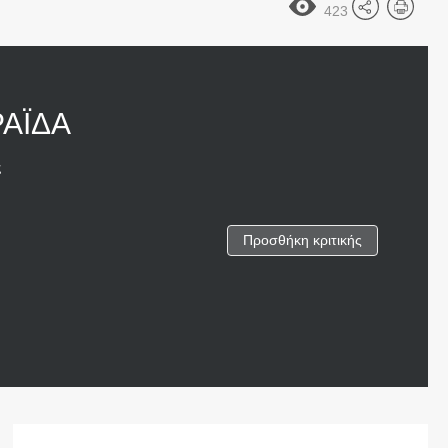
423
ΑΪΔΑ
ς
Προσθήκη κριτικής