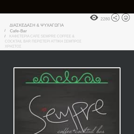
2280
ΔΙΑΣΚΕΔΑΣΗ & ΨΥΧΑΓΩΓΙΑ
Cafe-Bar
ΚΑΦΕΤΕΡΙΑ CAFE SEMPRE COFFEE &
COCKTAIL BAR ΠΕΡΙΣΤΕΡΙ ATTIKH ΣΕΜΠΡΟΣ
ΧΡΗΣΤΟΣ