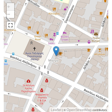
+
−
Leaflet
| ©
OpenStreetMap
contributors