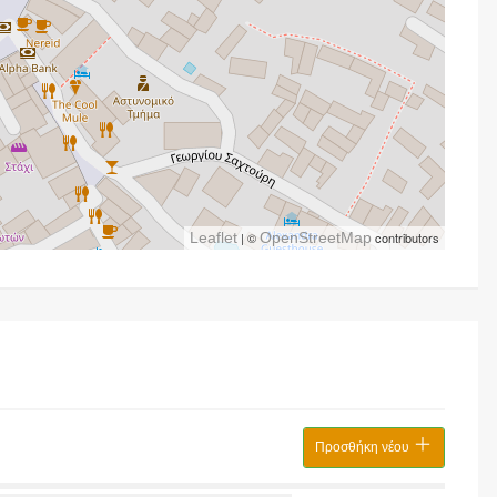
Leaflet
| ©
OpenStreetMap
contributors
Προσθήκη νέου