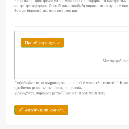
* Σημείωση: Προκειμένου να επαληθεύσουμε τη νομιμότητα των κριτικών π
αυτήν την επιχείρηση. Οποιαδήποτε απόδειξη παραστατικών αγορών που αν
θα είναι δημοσιεύτηκε στον ιστότοπό μας
Προσθήκη αρχείων
Μεταφορά φω
Επιβεβαιώνω ότι οι πληροφορίες που υποβάλλονται εδώ είναι αληθείς και α
σχετίζονται με αυτόν τον πάροχο υπηρεσιών.
Όροι και προϋποθέσεις
Συνεχίζοντας, συμφωνώ με τον
.
Αποθήκευση κριτικής