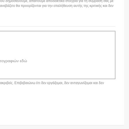
ου δημοσιεύουμε, απαιτούμε αποδεικτικά στοιχεία για τη σύμβασή σας με
εβάζετε θα προορίζονται για την επαλήθευση αυτής της κριτικής και δεν
τογραφιών εδώ
κριβείς. Επιβεβαιώνω ότι δεν εργάζομαι, δεν ανταγωνίζομαι και δεν