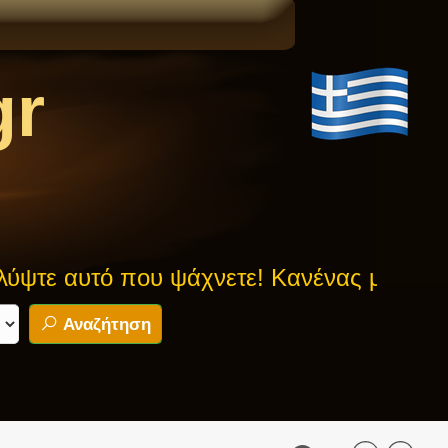
gr
τό που ψάχνετε! Κανένας μύθος δεν είνα
Αναζήτηση