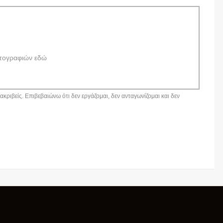
τογραφιών εδώ
κριβείς. Επιβεβαιώνω ότι δεν εργάζομαι, δεν ανταγωνίζομαι και δεν