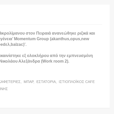
Μικρολίμανου στον Πειραιά ανανεώθηκε ριζικά και
ογένεια’ Momentum Group (akanthus,opus,new
eedελ,balzac)’.
ακαινίστηκε εξ ολοκλήρου από την εμπνευσμένη
ικολάου Αλεξάνδρα (Work room 2).
ΚΑΦΕΤΕΡΙΕΣ,
ΜΠΑΡ,
ΕΣΤΑΤΟΡΙΑ,
ΙΣΤΙΟΠΛΟΪΚΟΣ CAFE
ΝΝΗΣ