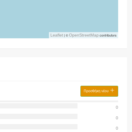
Leaflet
| ©
OpenStreetMap
contributors
Προσθήκη νέου
0
0
0