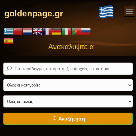
goldenpage.gr
Ανακαλύψτε αυτό που ψάχνε
Αναζήτηση