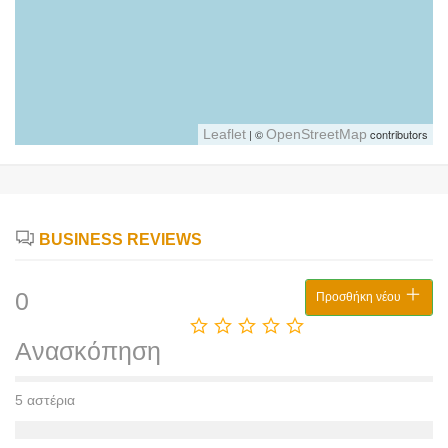
Leaflet
| ©
OpenStreetMap
contributors
BUSINESS REVIEWS
0
Προσθήκη νέου
Ανασκόπηση
5 αστέρια