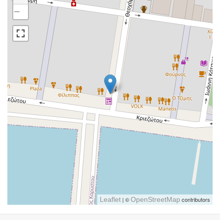
−
Leaflet
| ©
OpenStreetMap
contributors