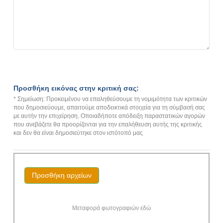
Προσθήκη εικόνας στην κριτική σας:
* Σημείωση: Προκειμένου να επαληθεύσουμε τη νομιμότητα των κριτικών
που δημοσιεύουμε, απαιτούμε αποδεικτικά στοιχεία για τη σύμβασή σας
με αυτήν την επιχείρηση. Οποιαδήποτε απόδειξη παραστατικών αγορών
που ανεβάζετε θα προορίζονται για την επαλήθευση αυτής της κριτικής
και δεν θα είναι δημοσιεύτηκε στον ιστότοπό μας
Προσθήκη αρχείων
Μεταφορά φωτογραφιών εδώ