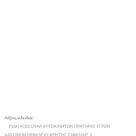
ΠΡΑΤΗΡΙΟ ΥΓΡΩΝ
ΚΑΥΣΙΜΩΝ
ΗΡΑΚΛΕΙΟ ΚΡΗΤΗΣ
ΣΑΜΟΛΗΣ ΛΥΚΟΥΡΓΟΣ ΚΑΙ
ΣΙΑ ΟΕ
Λέξεις-κλειδιά:
ΕΙΔΗ ΑΞΕΣΟΥΑΡ ΑΥΤΟΚΙΝΗΤΩΝ ΠΡΑΤΗΡΙΟ ΥΓΡΩΝ
ΚΑΥΣΙΜΩΝ ΗΡΑΚΛΕΙΟ ΚΡΗΤΗΣ ΣΑΜΟΛΗΣ Λ