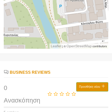
Leaflet
| ©
OpenStreetMap
contributors
BUSINESS REVIEWS
0
Προσθήκη νέου
Ανασκόπηση