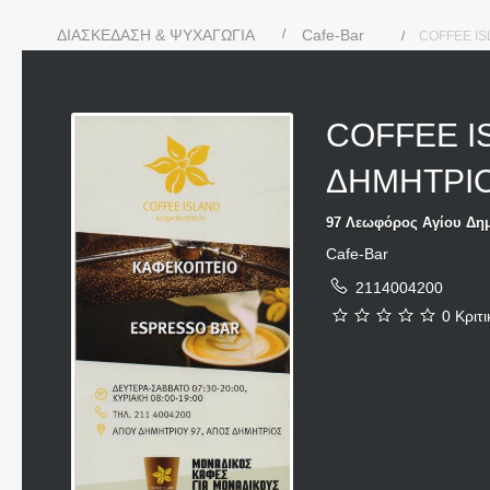
ΔΙΑΣΚΕΔΑΣΗ & ΨΥΧΑΓΩΓΙΑ
Cafe-Bar
COFFEE IS
COFFEE I
ΔΗΜΗΤΡΙ
97 Λεωφόρος Αγίου Δημ
Cafe-Bar
2114004200
0 Κριτι