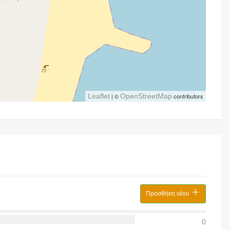
Leaflet
| ©
OpenStreetMap
contributors
Προσθήκη νέου
0