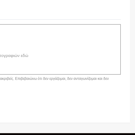
τογραφιών εδώ
κριβείς. Επιβεβαιώνω ότι δεν εργάζομαι, δεν ανταγωνίζομαι και δεν