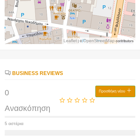
Leaflet
| ©
OpenStreetMap
contributors
BUSINESS REVIEWS
0
Προσθήκη νέου
Ανασκόπηση
5 αστέρια