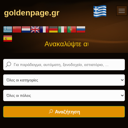
goldenpage.gr
Ανακαλύψτε αυτό που ψάχνετ
Αναζήτηση