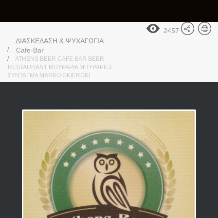
2457
ΔΙΑΣΚΕΔΑΣΗ & ΨΥΧΑΓΩΓΙΑ
Cafe-Bar
ATHENS BEER CAFE BAR BEER
RESTAURANT ΜΠΥΡΑΡΙΑ ΜΠΥΡΑΡΙΕΣ
ΣΥΝΤΑΓΜΑ MARKO GKIERGKI