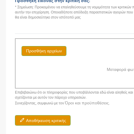
Προσθήκη εικόνας στην κριτική σας:
* Σημείωση: Προκειμένου να επαληθεύσουμε τη νομιμότητα των κριτικών π
αυτήν την επιχείρηση. Οποιαδήποτε απόδειξη παραστατικών αγορών που αν
θα είναι δημοσιεύτηκε στον ιστότοπό μας
Προσθήκη αρχείων
Μεταφορά φω
Επιβεβαιώνω ότι οι πληροφορίες που υποβάλλονται εδώ είναι αληθείς και α
σχετίζονται με αυτόν τον πάροχο υπηρεσιών.
Όροι και προϋποθέσεις
Συνεχίζοντας, συμφωνώ με τον
.
Αποθήκευση κριτικής