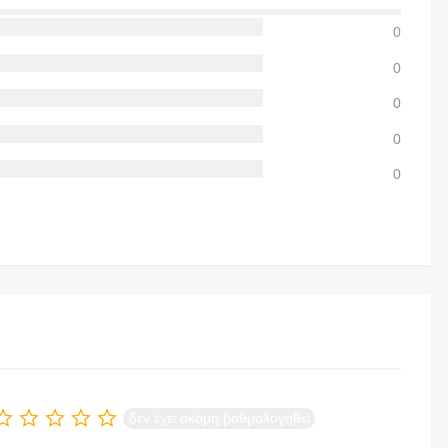
0
0
0
0
0
δεν έχει ακόμη βαθμολογηθεί