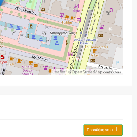
Leaflet
| ©
OpenStreetMap
contributors
Προσθήκη νέου