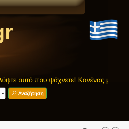
gr
υτό που ψάχνετε! Κανένας μύθος δεν είν
Αναζήτηση