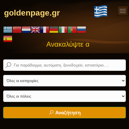
goldenpage.gr
Ανακαλύψτε αυτό που ψάχνε
Αναζήτηση