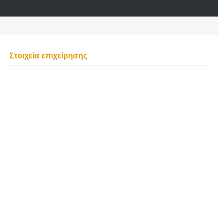
Στοιχεία επιχείρησης
ΑΝΤΙΠΡΟΣΩΠΟΣ NISSAN
ΕΜΠΟΡΙΟ NISSAN
SERVICE
ΦΑΝΟΠΟΙΕΙΟ