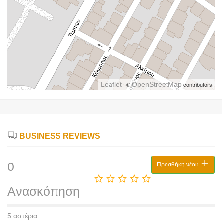
Leaflet
| ©
OpenStreetMap
contributors
BUSINESS REVIEWS
0
Προσθήκη νέου
Ανασκόπηση
5 αστέρια