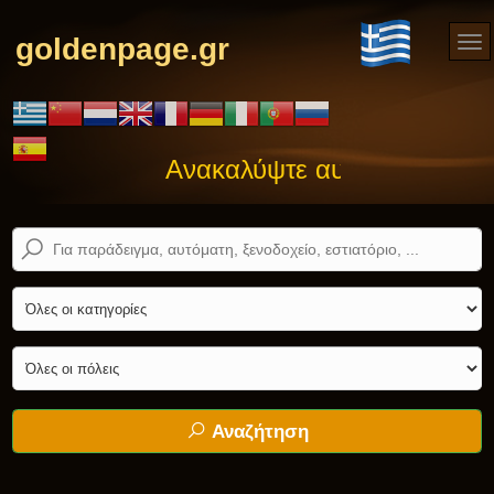
goldenpage.gr
Ανακαλύψτε αυτό που ψάχνετ
Αναζήτηση