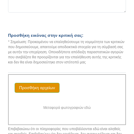
Προσθήκη εικόνας στην κριτική σας:
* Σημείωση: Προκειμένου να επαληθεύσουμε τη νομιμότητα των κριτικών
που δημοσιεύουμε, απαιτούμε αποδεικτικά στοιχεία για τη σύμβασή σας
με αυτήν την επιχείρηση. Οποιαδήποτε απόδειξη παραστατικών αγορών
που ανεβάζετε θα προορίζονται για την επαλήθευση αυτής της κριτικής
και δεν θα είναι δημοσιεύτηκε στον ιστότοπό μας
Προσθήκη αρχείων
Μεταφορά φωτογραφιών εδώ
Επιβεβαιώνω ότι οι πληροφορίες που υποβάλλονται εδώ είναι αληθείς
και ακριβείς. Επιβεβαιώνω ότι δεν εργάζομαι, δεν ανταγωνίζομαι και δεν