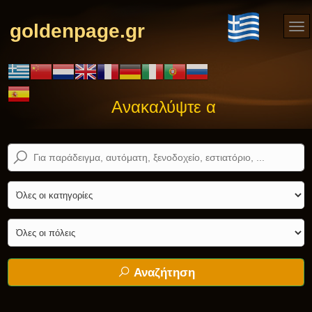
goldenpage.gr
Ανακαλύψτε αυτό που ψάχνε
Αναζήτηση