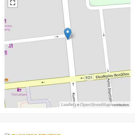
Leaflet
| ©
OpenStreetMap
contributors