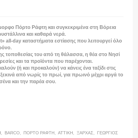
όμορφο Πόρτο Ράφτη και συγκεκριμένα στη Βόρεια
ρυστάλλινα και καθαρά νερά.
t» all-day καταστήματα εστίασης που λειτουργεί όλο
ρόνο.
της τοποθεσίας του από τη θάλασσα, η θέα στο Νησί
ηρεσίες και τα προϊόντα που παρέχονται.
λούν (ή και προκαλούν) να κάνεις ένα ταξίδι στις
 ξεκινά από νωρίς το πρωί, για πρωινό μέχρι αργά το
εσένα και την παρέα σου.
τρεις του καφέ και του cocktail, και γενικότερα του
ar.
Η,
BARCO,
ΠΟΡΤΟ ΡΑΦΤΗ,
ΑΤΤΙΚΗ,
ΞΑΡΧΑΣ,
ΓΕΩΡΓΙΟΣ