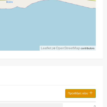
Leaflet
| ©
OpenStreetMap
contributors
Προσθήκη νέου
0