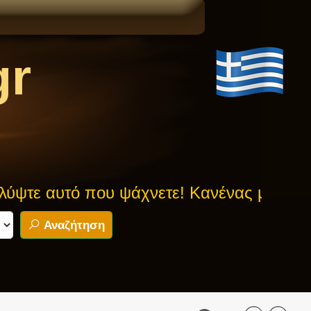
gr
υτό που ψάχνετε! Κανένας μύθος δεν είνα
Αναζήτηση