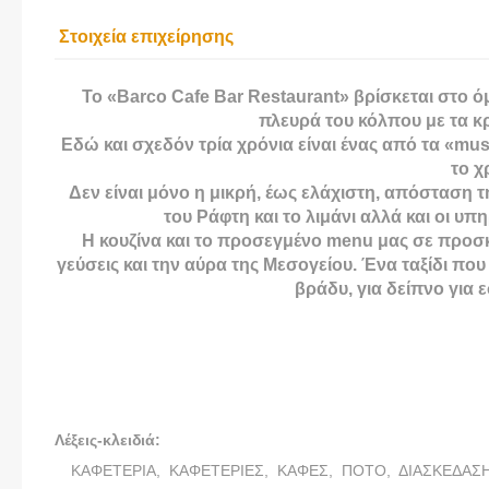
Στοιχεία επιχείρησης
Το «Barco Cafe Bar Restaurant» βρίσκεται στο 
πλευρά του κόλπου με τα κ
Εδώ και σχεδόν τρία χρόνια είναι ένας από τα «mus
το χ
Δεν είναι μόνο η μικρή, έως ελάχιστη, απόσταση 
του Ράφτη και το λιμάνι αλλά και οι υπ
Η κουζίνα και το προσεγμένο menu μας σε προσκα
γεύσεις και την αύρα της Μεσογείου. Ένα ταξίδι που
βράδυ, για δείπνο για 
Φυσικά, δε θα αφήναμε ποτέ ανικανοποίητους του λά
B
Λέξεις-κλειδιά:
ΚΑΦΕΤΕΡΙΑ,
ΚΑΦΕΤΕΡΙΕΣ,
ΚΑΦΕΣ,
ΠΟΤΟ,
ΔΙΑΣΚΕΔΑΣ