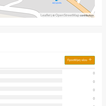
Leaflet
| ©
OpenStreetMap
contributors
Προσθήκη νέου
0
0
0
0