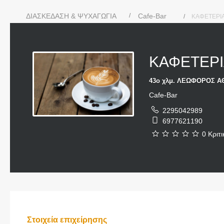
ΔΙΑΣΚΕΔΑΣΗ & ΨΥΧΑΓΩΓΙΑ
Cafe-Bar
ΚΑΦΕΤΕΡΙΑ
ΚΑΦΕΤΕΡΙ
43ο χλμ. ΛΕΩΦΟΡΟΣ Α
Cafe-Bar
2295042989
6977621190
0 Κριτι
Στοιχεία επιχείρησης