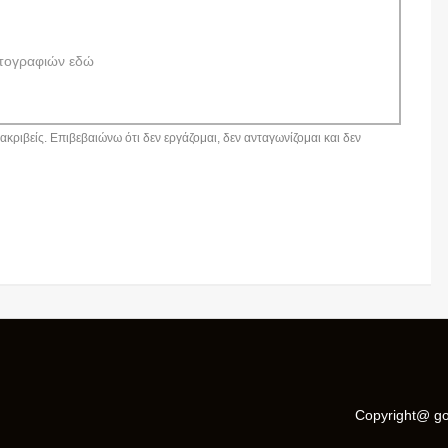
τογραφιών εδώ
κριβείς. Επιβεβαιώνω ότι δεν εργάζομαι, δεν ανταγωνίζομαι και δεν
Copyright@ go