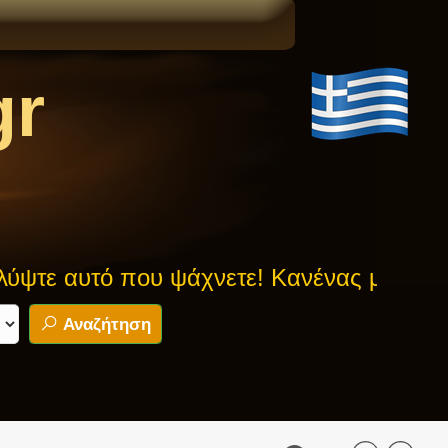
gr
υτό που ψάχνετε! Κανένας μύθος δεν είνα
Αναζήτηση