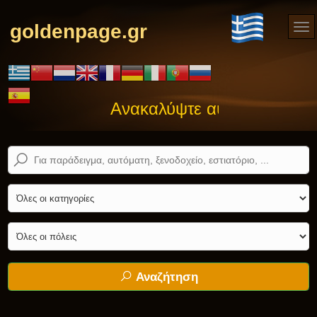
goldenpage.gr
Ανακαλύψτε αυτό που ψάχνετ
Αναζήτηση