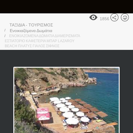
1856
ΤΑΞΙΔΙΑ - ΤΟΥΡΙΣΜΟΣ
Ενοικιαζόμενα Δωμάτια
ΕΝΟΙΚΙΑΖΟΜΕΝΑ ΔΩΜΑΤΙΑ ΔΙΑΜΕΡΙΣΜΑΤΑ
ΕΣΤΙΑΤΟΡΙΟ ΚΑΦΕΤΕΡΙΑ ΜΠΑΡ LAZAROY
BEACH ΠΛΑΤΥΣ ΓΙΑΛΟΣ ΣΙΦΝΟΣ