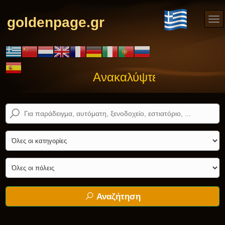
goldenpage.gr
Ανακαλύψτε αυτό που ψά
Αναζήτηση