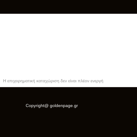
TALOS PACK IKE ΕΙΔΗ ΚΑΙ
ΜΗΧΑΝΗΜΑΤΑ ΣΥΣΚΕΥΑΣΙΑΣ
ΑΛΕΒΙΖΑΚΗΣ ΓΕΩΡΓΙΟΣ
ΠΑΙΑΝΙΑ ΑΤΤΙΚΗ
Η επιχειρηματική καταχώριση δεν είναι πλέον ενεργή
Copyright@ goldenpage.gr