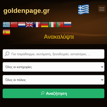
goldenpage.gr
Ανακαλύψτε αυτό που ψά
Αναζήτηση