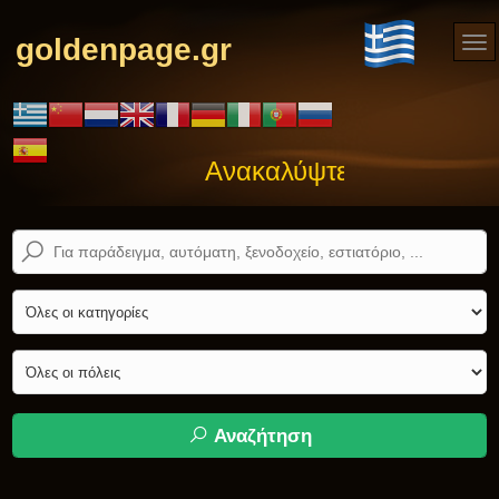
goldenpage.gr
Ανακαλύψτε αυτό που ψά
Αναζήτηση