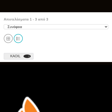
Αποτελέσματα
1
-
3
από
3
KAOIL