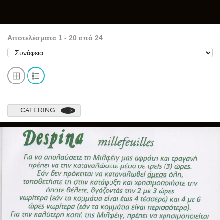
Αποτελέσματα
1
-
20
από
24
CATERING