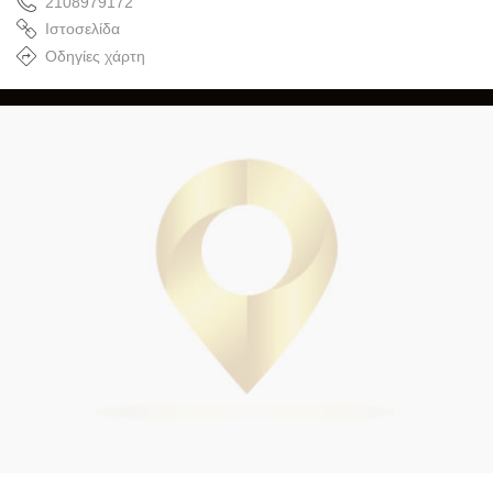
2108979172
Ιστοσελίδα
Οδηγίες χάρτη