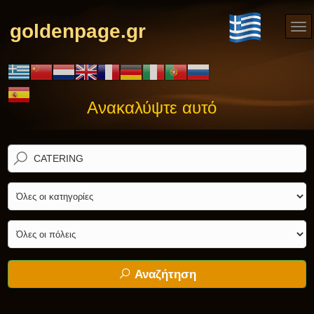
goldenpage.gr
Ανακαλύψτε αυτό που ψάχνετε! Καν
Αναζήτηση