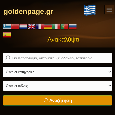
goldenpage.gr
Ανακαλύψτε αυτό που ψά
Αναζήτηση