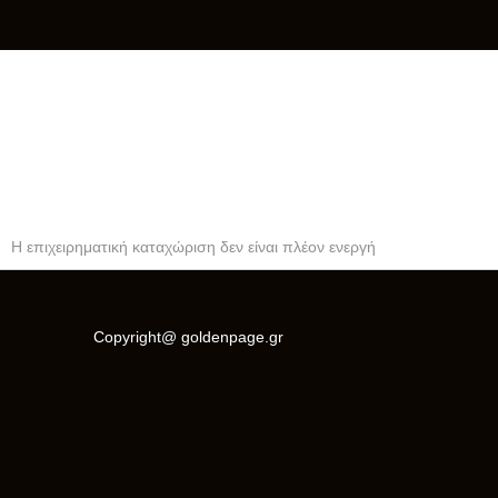
ΕΣΤΙΑΤΟΡΙΟ BEACH BAR
DOLPHINS ΠΑΡΑΛΙΑ ΚΑΜΑΡΙ
ΣΑΝΤΟΡΙΝΗ
Η επιχειρηματική καταχώριση δεν είναι πλέον ενεργή
Copyright@ goldenpage.gr