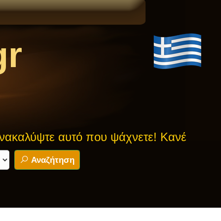
gr
καλύψτε αυτό που ψάχνετε! Κανένας μύθος
Αναζήτηση